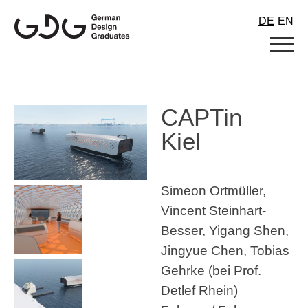
Skip
DE
EN
to
content
CAPTin
Kiel
Simeon Ortmüller,
Vincent Steinhart-
Besser, Yigang Shen,
Jingyue Chen, Tobias
Gehrke (bei Prof.
Detlef Rhein)