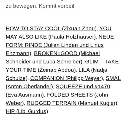
zu bewegen. Kommt vorbei!
HOW TO STAY COOL (Zixuan Zhou)
,
YOU
MAY ALSO LIKE (Paula Holzhauser)
,
NEUE
FORM: RINDE (Julian Linden und Linus
Enzmann)
,
BROKEN=GOOD (Michael
Schneider und Luca Schreiber)
,
GLIM – TAKE
YOUR TIME (Zeinab Abdou)
,
LILA (Nadja
Schulze)
,
COMPANION (Philipp Weyer)
,
SMAL
(Anton Oberländer)
,
SQUEEZE und #1470
(Eva Ausmann)
,
FOLDED SHEETS (John
Weber)
,
RUGGED TERRAIN
(Manuel Kugler)
,
HIP
(Libi Gurdus)