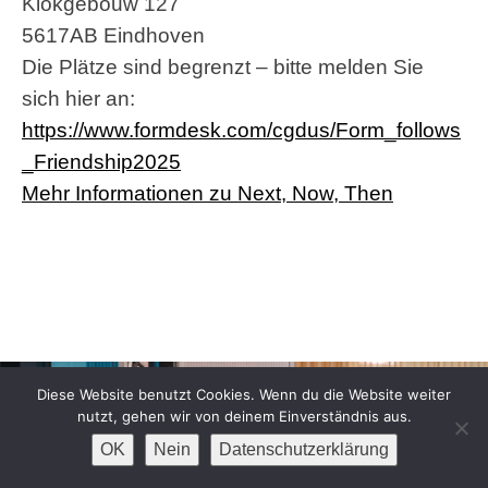
Klokgebouw 127
5617AB Eindhoven
Die Plätze sind begrenzt – bitte melden Sie
sich hier an:
https://www.formdesk.com/cgdus/Form_follows
_Friendship2025
Mehr Informationen zu Next, Now, Then
Diese Website benutzt Cookies. Wenn du die Website weiter
nutzt, gehen wir von deinem Einverständnis aus.
OK
Nein
Datenschutzerklärung