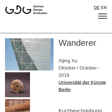
Skip
DE
EN
to
content
Wanderer
Xijing Xu
Oktober / October -
2018
Universität der Künste
Berlin
Kurzbeschreibung