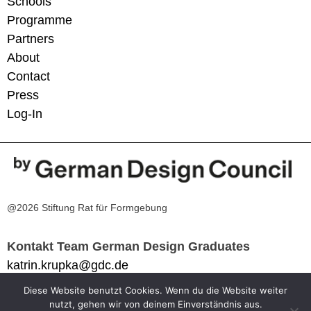
Schools
Programme
Partners
About
Contact
Press
Log-In
@2026 Stiftung Rat für Formgebung
Kontakt Team German Design Graduates
katrin.krupka@gdc.de
Diese Website benutzt Cookies. Wenn du die Website weiter
Impressum
nutzt, gehen wir von deinem Einverständnis aus.