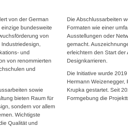
ert von der German
Die Abschlussarbeiten w
e einzige bundesweite
Formaten wie einer umfa
hwuchsförderung von
Ausstellungen oder Netwo
 Industriedesign,
gemacht. Auszeichnunge
kations- und
erleichtern den Start der
tion von renommierten
Designkarrieren.
ochschulen und
Die Initiative wurde 2019
Hermann Weizenegger, P
ussarbeiten sowie
Krupka gestartet. Seit 20
altung bieten Raum für
Formgebung die Projektt
sign, sondern vor allem
emen. Wichtigste
die Qualität und