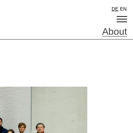
DE
EN
About