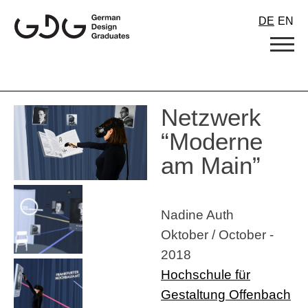
Skip
DE
EN
to
content
Netzwerk
“Moderne
am Main”
Nadine Auth
Oktober / October -
2018
Hochschule für
Gestaltung Offenbach