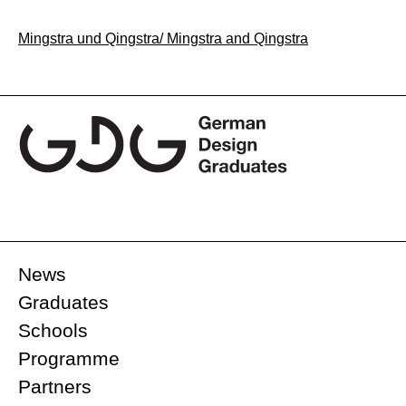
Beitragsnavigation
Mingstra und Qingstra/ Mingstra and Qingstra
News
Graduates
Schools
Programme
Partners