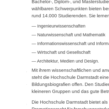
Bachelor-, Diplom-, und Masterstudie
wählbaren Schwerpunkten bieten best
rund 14.000 Studierenden. Sie lerne
Ingenieurwissenschaften
Naturwissenschaft und Mathematik
Informationswissenschaft und Inform
Wirtschaft und Gesellschaft
Lehrende beider Studiengänge
Architektur, Medien und Design.
Prof. Dr. Kai Buchholz
Mit ihrem wissenschaftlichen und 
Geschichte und Theorie der Gestaltung
steht die Hochschule Darmstadt eine
Dr. Christian Driesen
Bildungsbiografien offen. Den Studien
Transformation und Gestaltung
kleineren Gruppen und das gute Bet
Prof. Dr. Gesa Foken
Künstlerisch-gestalterische Didaktik
Die Hochschule Darmstadt bietet al
und Forschung