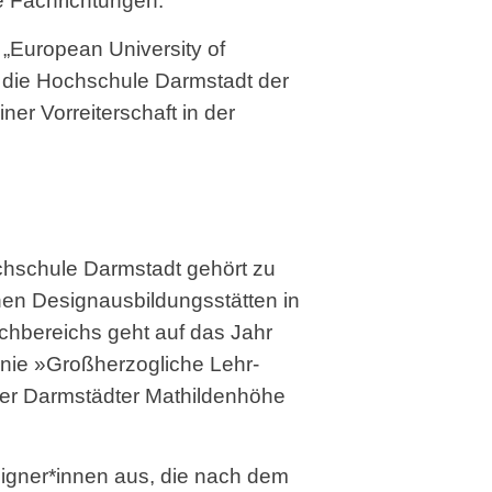
e Fachrichtungen.
Mensch-System-Interaktion
 „European University of
Prof. Sabine Winkler
h die Hochschule Darmstadt der
Grundlagen der Gestaltung
er Vorreiterschaft in der
hschule Darmstadt gehört zu
hen Designausbildungsstätten in
chbereichs geht auf das Jahr
onie »Großherzogliche Lehr-
der Darmstädter Mathildenhöhe
signer*innen aus, die nach dem