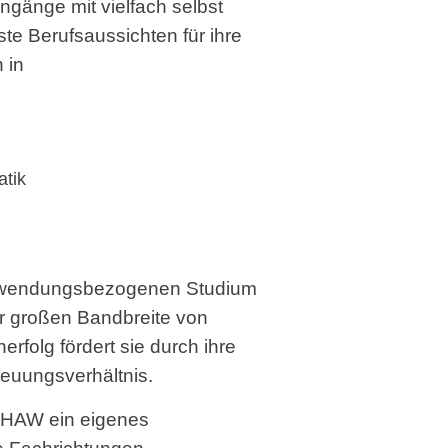
ngänge mit vielfach selbst
e Berufsaussichten für ihre
n in
atik
Industriedesign
Prof. Tino Melzer
anwendungsbezogenen Studium
Entwerfen
r großen Bandbreite von
Prof. Tom Philipps
erfolg fördert sie durch ihre
Entwurf und Technisches Design
reuungsverhältnis.
Prof. Justus Theinert
Entwurf und Theorie des Designs
s HAW ein eigenes
Prof. Philipp Thesen