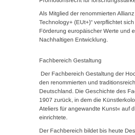
Promotionsrecht für forschungsstark
Prof. Isabel Jägle
Envisioning Information, Zeichnen, Sachdarstellung, Grafische
Als Mitglied der renommierten Allianz
Methode und Techniken
Technology+ (EUt+)“ verpflichtet sic
Prof. Tobias Katz
Förderung europäischer Werte und ein
Spatial Design / Ausstellungsgestaltung
Nachhaltigen Entwicklung.
Prof. Mike Richter
Media System Design
Fachbereich Gestaltung
Der Fachbereich Gestaltung der Hoc
den renommierten und traditionsreic
Deutschland. Die Geschichte des Fa
1907 zurück, in dem die Künstlerkol
Ateliers für angewandte Kunst« auf 
einrichtete.
Der Fachbereich bildet bis heute De