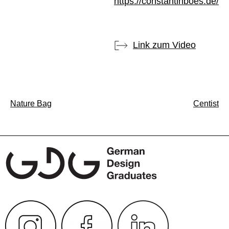
https://constantinboes.de/
Link zum Video
Beitragsnavigation
Nature Bag
Centist