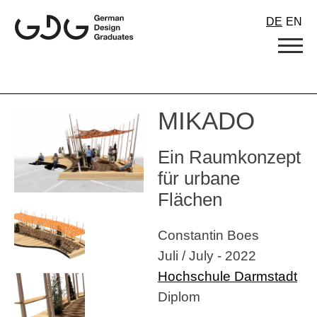
Skip
DE
EN
to
content
MIKADO
Ein Raumkonzept
für urbane
Flächen
Constantin Boes
Juli / July - 2022
Hochschule Darmstadt
Diplom