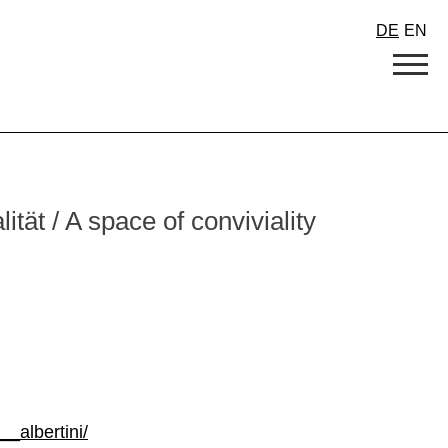
DE
EN
tät / A space of conviviality
_albertini/