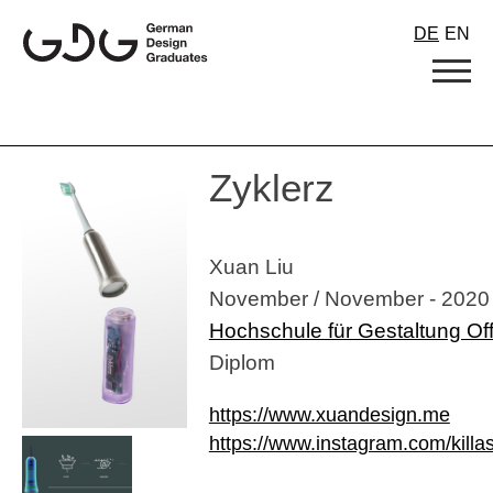
Skip
DE
EN
to
content
Zyklerz
Xuan Liu
November / November - 2020
Hochschule für Gestaltung O
Diplom
https://www.xuandesign.me
https://www.instagram.com/killa