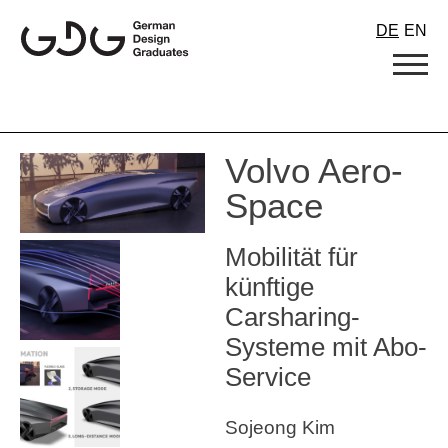
Skip
DE
EN
to
content
Volvo Aero-
Space
Mobilität für
künftige
Carsharing-
Systeme mit Abo-
Service
Sojeong Kim