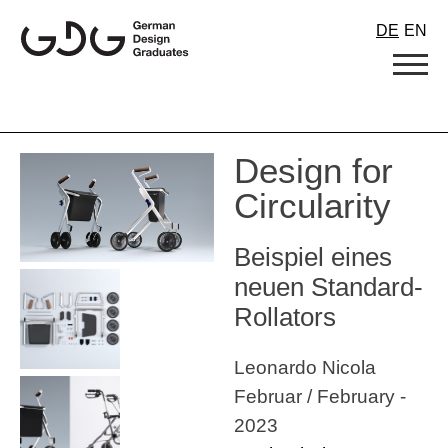
Skip
DE
EN
to
content
Design for
Circularity
Beispiel eines
neuen Standard-
Rollators
Leonardo Nicola
Februar / February -
2023