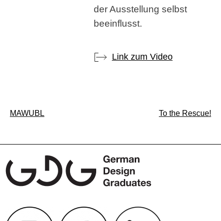
der Ausstellung selbst
beeinflusst.
Link zum Video
Beitragsnavigation
MAWUBL
To the Rescue!