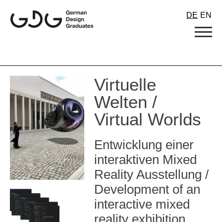
Skip
DE
EN
to
content
Virtuelle
Welten /
Virtual Worlds
Entwicklung einer
interaktiven Mixed
Reality Ausstellung /
Development of an
interactive mixed
reality exhibition