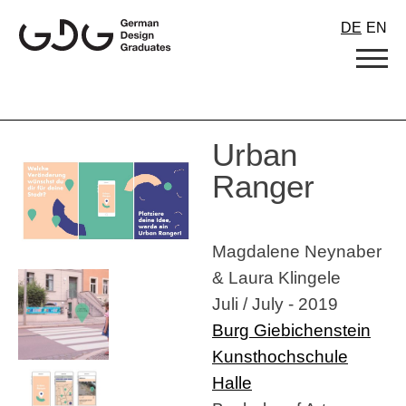
Skip
DE
EN
to
content
Urban
Ranger
Magdalene Neynaber
& Laura Klingele
Juli / July - 2019
Burg Giebichenstein
Kunsthochschule
Halle