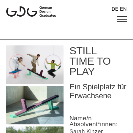
Skip
DE
EN
to
content
STILL
TIME TO
PLAY
Ein Spielplatz für
Erwachsene
Name/n
Absolvent*innen:
Sarah Kinzer