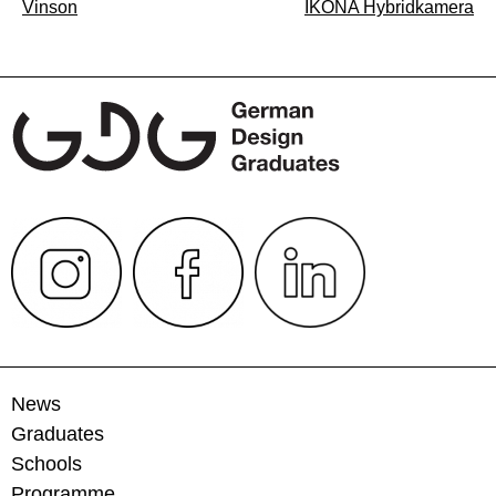
Beitragsnavigation
Vinson
IKONA Hybridkamera
News
Graduates
Schools
Programme