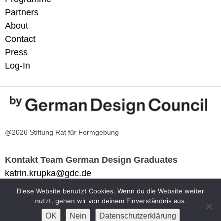
Partners
About
Contact
Press
Log-In
@2026 Stiftung Rat für Formgebung
Kontakt Team German Design Graduates
katrin.krupka@gdc.de
Diese Website benutzt Cookies. Wenn du die Website weiter
Impressum
nutzt, gehen wir von deinem Einverständnis aus.
Datenschutzerklärung
OK
Nein
Datenschutzerklärung