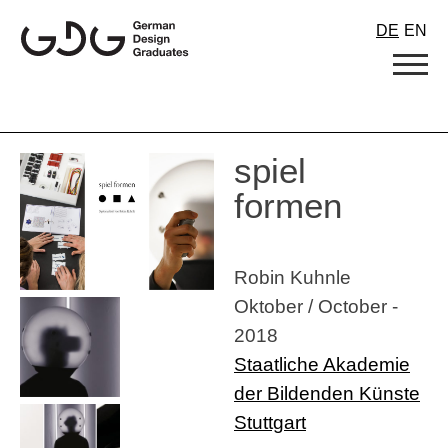
Skip
DE
EN
to
content
spiel
formen
Robin Kuhnle
Oktober / October -
2018
Staatliche Akademie
der Bildenden Künste
Stuttgart