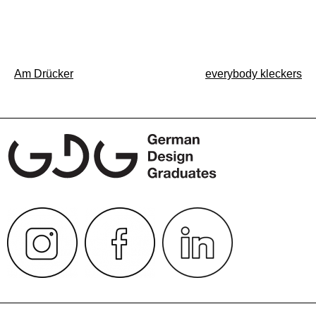
Beitragsnavigation
Am Drücker
everybody kleckers