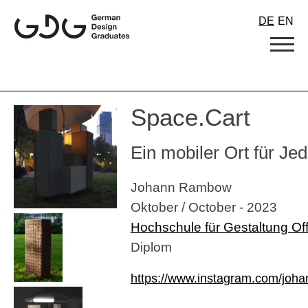
Skip
DE
EN
to
content
Space.Cart
Ein mobiler Ort für Je
Johann Rambow
Oktober / October - 2023
Hochschule für Gestaltung O
Diplom
https://www.instagram.com/joh