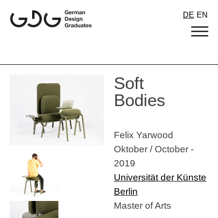
Skip
DE
EN
to
content
Soft
Bodies
Felix Yarwood
Oktober / October -
2019
Universität der Künste
Berlin
Master of Arts