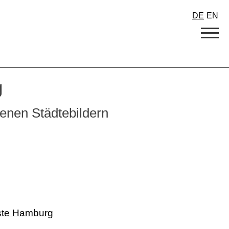
DE
EN
g
senen Städtebildern
ste Hamburg