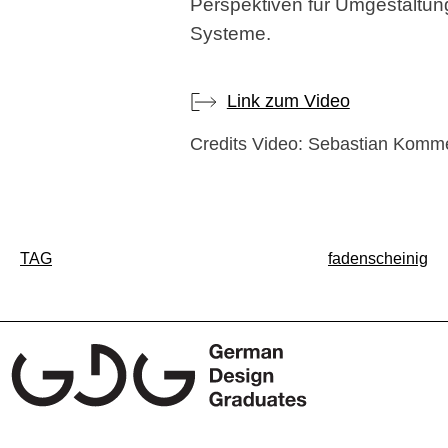
Perspektiven für Umgestaltun
Systeme.
Link zum Video
Credits Video: Sebastian Komm
Beitragsnavigation
TAG
fadenscheinig