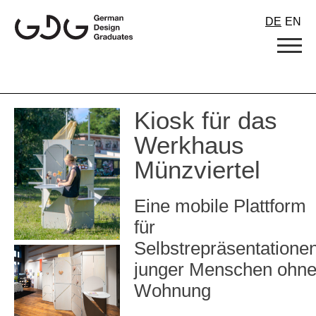
Skip
DE
EN
to
content
Kiosk für das
Werkhaus
Münzviertel
Eine mobile Plattform
für
Selbstrepräsentatione
junger Menschen ohn
Wohnung