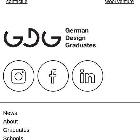
Post
contactile
wool venture
navigation
News
About
Graduates
Schools