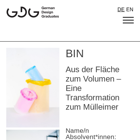
Skip
DE
EN
to
content
BIN
Aus der Fläche
zum Volumen –
Eine
Transformation
zum Mülleimer
Name/n
Absolvent*innen: