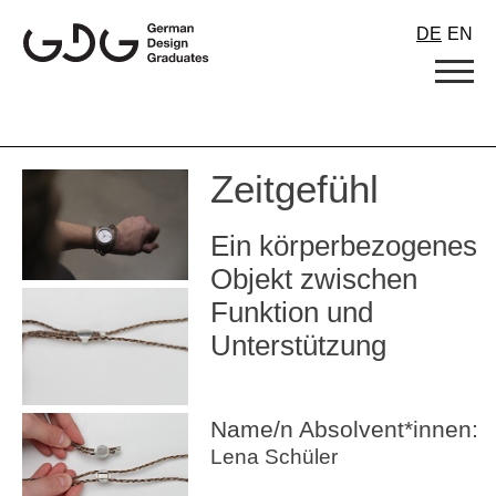
Skip
DE
EN
to
content
Zeitgefühl
Ein körperbezogenes
Objekt zwischen
Funktion und
Unterstützung
Name/n Absolvent*innen:
Lena Schüler