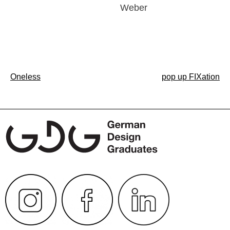
Weber
Beitragsnavigation
Oneless
pop up FIXation