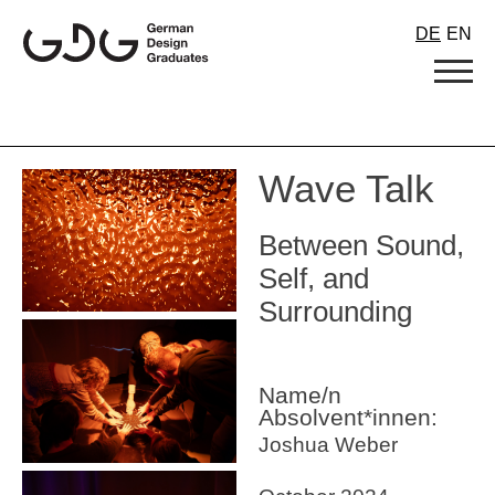
Skip
DE
EN
to
content
Wave Talk
Between Sound,
Self, and
Surrounding
Name/n
Absolvent*innen:
Joshua Weber