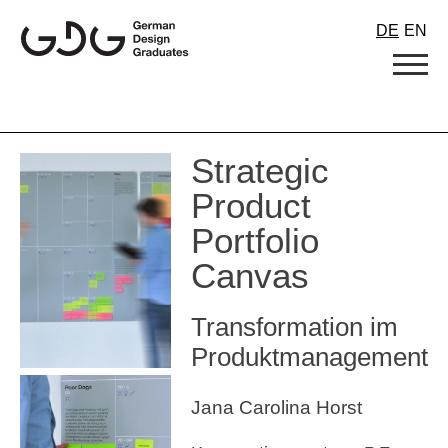
Skip
DE
EN
to
content
Strategic
Product
Portfolio
Canvas
Transformation im
Produktmanagement
Jana Carolina Horst