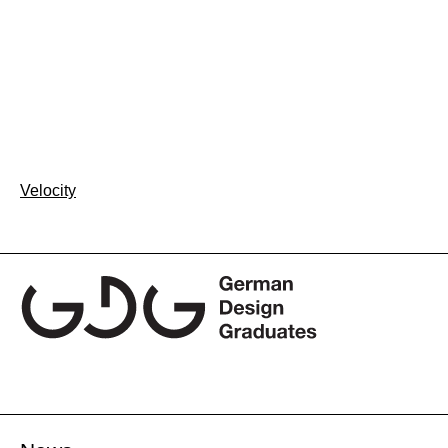
Beitragsnavigation
Velocity