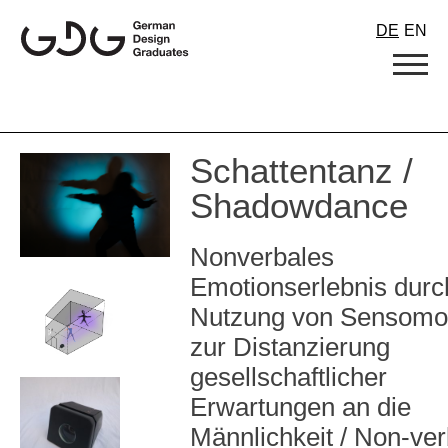
Skip
DE
EN
to
content
Schattentanz /
Shadowdance
Nonverbales
Emotionserlebnis durc
Nutzung von Sensomot
zur Distanzierung
gesellschaftlicher
Erwartungen an die
Männlichkeit / Non-ver