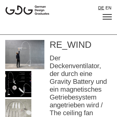
Skip
DE
EN
to
content
RE_WIND
Der
Deckenventilator,
der durch eine
Gravity Battery und
ein magnetisches
Getriebesystem
angetrieben wird /
The ceiling fan