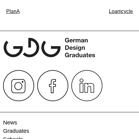
Beitragsnavigation
PlanA
Loamcycle
News
Graduates