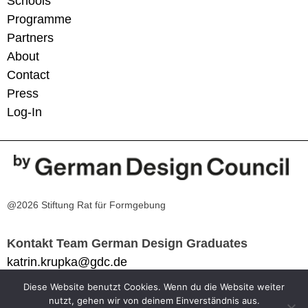
Schools
Programme
Partners
About
Contact
Press
Log-In
@2026 Stiftung Rat für Formgebung
Kontakt Team German Design Graduates
katrin.krupka@gdc.de
Diese Website benutzt Cookies. Wenn du die Website weiter
Impressum
nutzt, gehen wir von deinem Einverständnis aus.