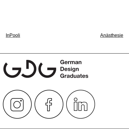
Beitragsnavigation
InPooli
Anästhesie