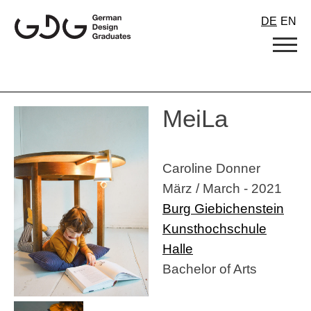
Skip
DE
EN
to
content
MeiLa
Caroline Donner
März / March - 2021
Burg Giebichenstein
Kunsthochschule
Halle
Bachelor of Arts