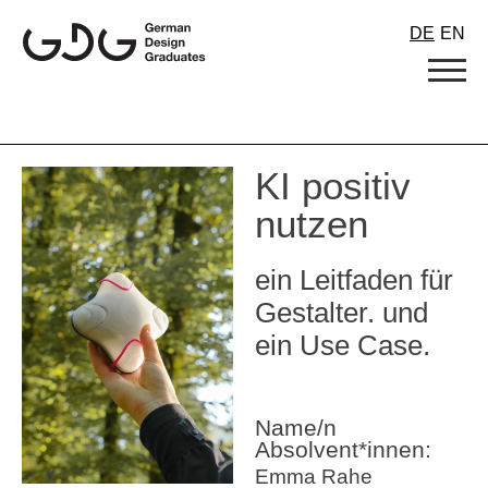
Skip
DE
EN
to
content
KI positiv
nutzen
ein Leitfaden für
Gestalter. und
ein Use Case.
Name/n
Absolvent*innen:
Emma Rahe