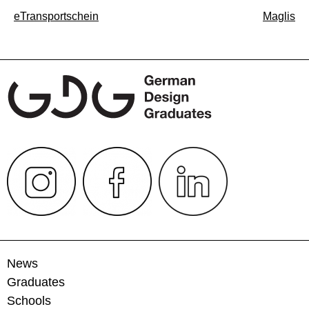
Beitragsnavigation
eTransportschein
Maglis
News
Graduates
Schools