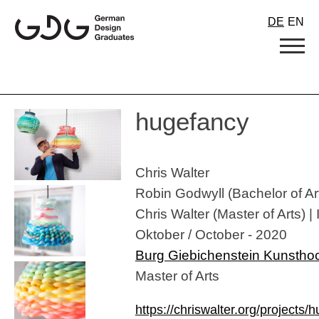
Skip
DE
EN
to
content
hugefancy
Chris Walter
Robin Godwyll (Bachelor of Art
Chris Walter (Master of Arts) |
Oktober / October - 2020
Burg Giebichenstein Kunstho
Master of Arts
https://chriswalter.org/project