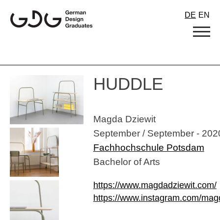
Skip
DE
EN
to
content
HUDDLE
Magda Dziewit
September / September - 202
Fachhochschule Potsdam
Bachelor of Arts
https://www.magdadziewit.com/
https://www.instagram.com/mag