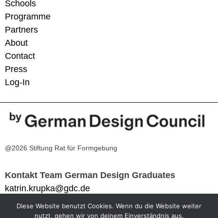
Schools
Programme
Partners
About
Contact
Press
Log-In
@2026 Stiftung Rat für Formgebung
Kontakt Team German Design Graduates
katrin.krupka@gdc.de
Diese Website benutzt Cookies. Wenn du die Website weiter
Impressum
nutzt, gehen wir von deinem Einverständnis aus.