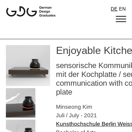
Skip
DE
EN
to
content
Enjoyable Kitch
sensorische Kommunik
mit der Kochplatte / s
communication with c
plate
Minseong Kim
Juli / July - 2021
Kunsthochschule Berlin Wei