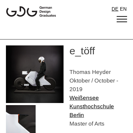
Skip
DE
EN
to
content
e_töff
Thomas Heyder
Oktober / October -
2019
Weißensee
Kunsthochschule
Berlin
Master of Arts