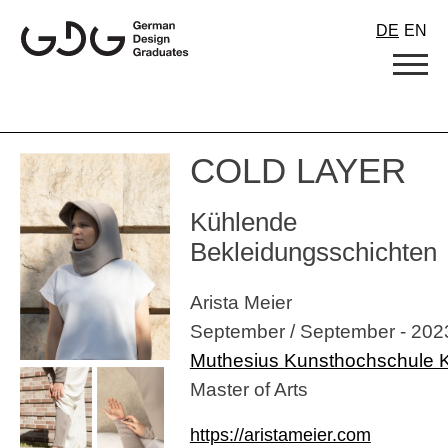
Skip
DE
EN
to
content
COLD LAYER
Kühlende
Bekleidungsschichten
Arista Meier
September / September - 202
Muthesius Kunsthochschule K
Master of Arts
https://aristameier.com