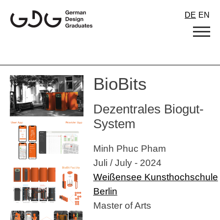
Skip
DE
EN
to
content
BioBits
Dezentrales Biogut-
System
Minh Phuc Pham
Juli / July - 2024
Weißensee Kunsthochschule
Berlin
Master of Arts