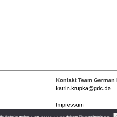
Kontakt Team German 
katrin.krupka@gdc.de
Impressum
Datenschutzerklärung
ie Website weiter nutzt, gehen wir von deinem Einverständnis aus.