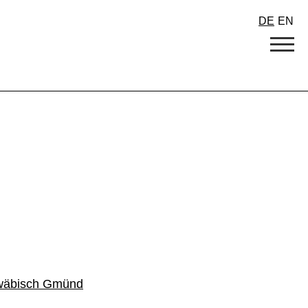
DE
EN
hwäbisch Gmünd