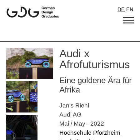
Skip
DE
EN
to
content
Audi x
Afrofuturismus
Eine goldene Ära für
Afrika
Janis Riehl
Audi AG
Mai / May - 2022
Hochschule Pforzheim