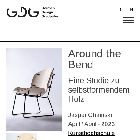
Skip
DE
EN
to
content
Around the
Bend
Eine Studie zu
selbstformendem
Holz
Jasper Ohainski
April / April - 2023
Kunsthochschule