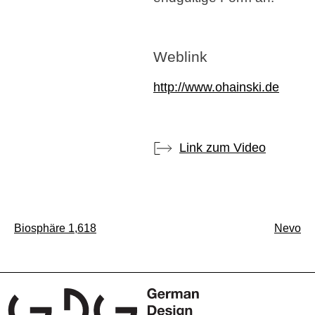
Weblink
http://www.ohainski.de
Link zum Video
Beitragsnavigation
Biosphäre 1,618
Nevo