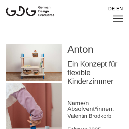
Skip
DE
EN
to
content
Anton
Ein Konzept für
flexible
Kinderzimmer
Name/n
Absolvent*innen:
Valentin Brodkorb