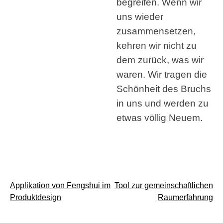
begreifen. Wenn wir
uns wieder
zusammensetzen,
kehren wir nicht zu
dem zurück, was wir
waren. Wir tragen die
Schönheit des Bruchs
in uns und werden zu
etwas völlig Neuem.
Beitragsnavigation
Applikation von Fengshui im
Tool zur gemeinschaftlichen
Produktdesign
Raumerfahrung