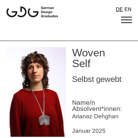
Skip
DE
EN
to
content
Woven
Self
Selbst gewebt
Name/n
Absolvent*innen:
Arianaz Dehghan
Januar 2025