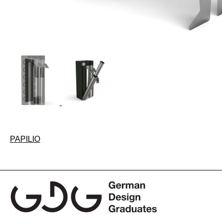
Beitragsnavigation
PAPILIO