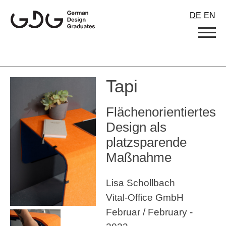
Skip
DE
EN
to
content
Tapi
Flächenorientiertes
Design als
platzsparende
Maßnahme
Lisa Schollbach
Vital-Office GmbH
Februar / February -