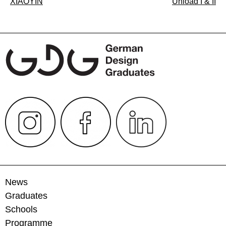
Beitragsnavigation
XIAOYIN
Unload I & II
News
Graduates
Schools
Programme