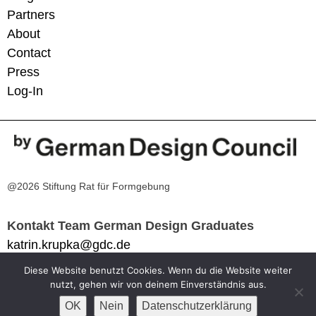
Partners
About
Contact
Press
Log-In
@2026 Stiftung Rat für Formgebung
Kontakt Team German Design Graduates
katrin.krupka@gdc.de
Diese Website benutzt Cookies. Wenn du die Website weiter
Impressum
nutzt, gehen wir von deinem Einverständnis aus.
Datenschutzerklärung
OK
Nein
Datenschutzerklärung