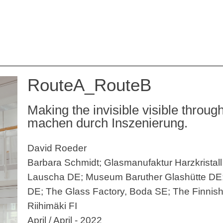
RouteA_RouteB
Making the invisible visible throug
machen durch Inszenierung.
David Roeder
Barbara Schmidt; Glasmanufaktur Harzkristall
Lauscha DE; Museum Baruther Glashütte DE
DE; The Glass Factory, Boda SE; The Finni
Riihimäki FI
April / April - 2022