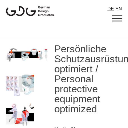
Skip
DE
EN
to
content
Persönliche
Schutzausrüstu
optimiert /
Personal
protective
equipment
optimized