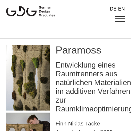
Skip
DE
EN
to
content
Paramoss
Entwicklung eines
Raumtrenners aus
natürlichen Materialien
im additiven Verfahren
zur
Raumklimaoptimierun
Finn Niklas Tacke