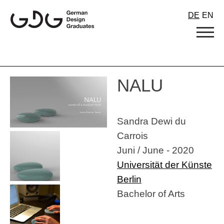
Skip
DE
EN
to
content
NALU
Sandra Dewi du
Carrois
Juni / June - 2020
Universität der Künste
Berlin
Bachelor of Arts